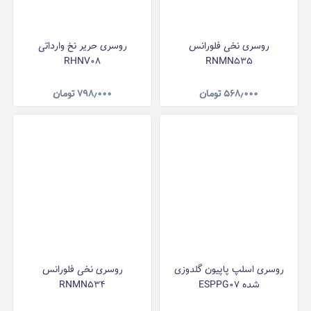
روسری نخی فلورانس
روسری حریر نخ وارداتی
RHNV08
RNMN535
۵۶۸٫۰۰۰
تومان
۷۹۸٫۰۰۰
تومان
روسری اسلپ پاپیون گلدوزی
روسری نخی فلورانس
شده ESPPG07
RNMN534