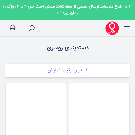
روسری
✅ به اطلاع میرساند ارسال بعضی از سفارشات ممکن است بین 2 تا 4 روزکاری
زمان ببرد ✅
دسته‌بندی روسری
فیلتر و ترتیب نمایش