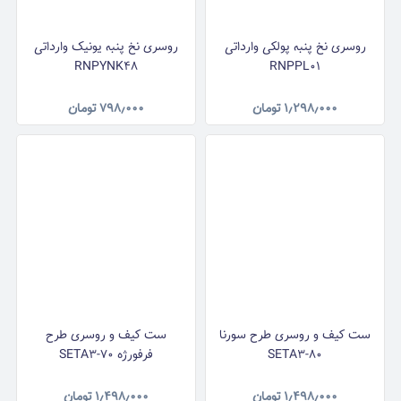
روسری نخ پنبه پولکی وارداتی
روسری نخ پنبه یونیک وارداتی
RNPYNK48
RNPPL01
۱٫۲۹۸٫۰۰۰
تومان
۷۹۸٫۰۰۰
تومان
ست کیف و روسری طرح سورنا
ست کیف و روسری طرح
SETA3-80
فرفورژه SETA3-70
۱٫۴۹۸٫۰۰۰
تومان
۱٫۴۹۸٫۰۰۰
تومان