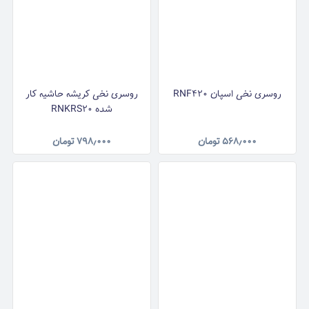
روسری نخی اسپان RNF420
روسری نخی کریشه حاشیه کار
شده RNKRS20
۵۶۸٫۰۰۰
تومان
۷۹۸٫۰۰۰
تومان