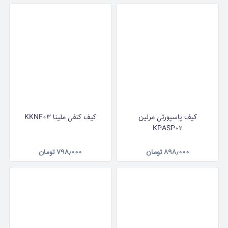
کیف پاسپورتی مرلین
کیف کنفی ملینا KKNF03
KPASP02
۸۹۸٫۰۰۰
تومان
۷۹۸٫۰۰۰
تومان