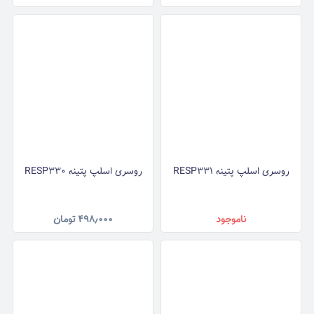
روسری اسلپ پتینه RESP331
روسری اسلپ پتینه RESP330
ناموجود
۴۹۸٫۰۰۰
تومان