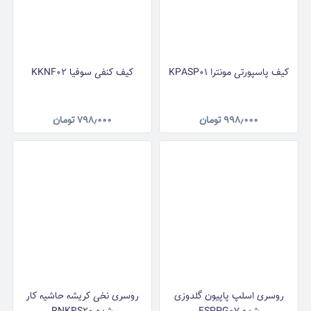
کیف پاسپورتی مونترا KPASP01
کیف کنفی سوفیا KKNF02
۹۹۸٫۰۰۰
تومان
۷۹۸٫۰۰۰
تومان
روسری اسلپ پاپیون گلدوزی
روسری نخی کریشه حاشیه کار