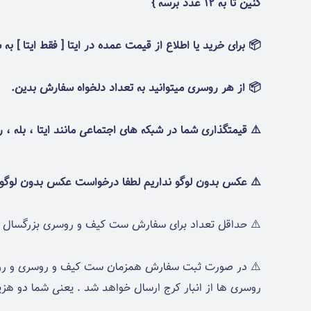
کنین تا به 12 عدد برسه }
📦 برای خرید یا اطلاع از قیمت عمده در ایتا [ فقط ایتا ] به
📦 از هر روسری میتوانید به تعداد دلخواه سفارش بدین.
⚠️ قیمتگذاری شما در شبکه های اجتماعی مانند ایتا ، بله ، روب
⚠️ عکس بدون لوگو نداریم لطفا درخواست عکس بدون لوگو 
⚠️ حداقل تعداد برای سفارش ست کیف و روسری بزرگسال ۶ عدد میباشد
⚠️ در صورت ثبت سفارش همزمان ست کیف و روسری و روسری ه
روسری ها از انبار کرج ارسال خواهد شد . یعنی شما دو هزی