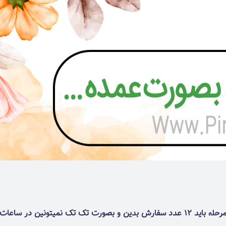
🛍 حداقل خرید بصورت عمده 12 عدد میباشد. { در یک مرحله باید 12 عدد سفارش بدین و 