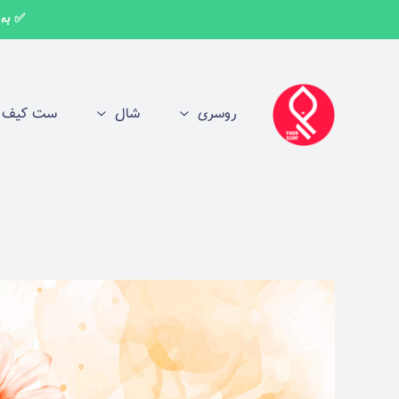
اهنمای خرید عمده
✅ به اط
روسری
شال
ست کیف و