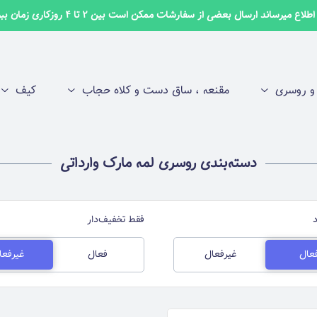
لاع میرساند ارسال بعضی از سفارشات ممکن است بین 2 تا 4 روزکاری زمان ببرد ✅
 روسری
مقنعه ، ساق دست و کلاه حجاب
کیف
دسته‌بندی روسری لمه مارک وارداتی
فقط تخفیف‌دار
عال
غیرفعال
فعال
غیرفعا