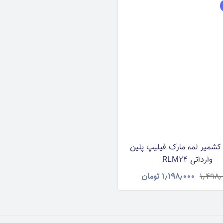
شمیر لمه مارک فیلیپ پلین
وارداتی RLM24
۱٫۴۹۸٫
۱٫۱۹۸٫۰۰۰
تومان