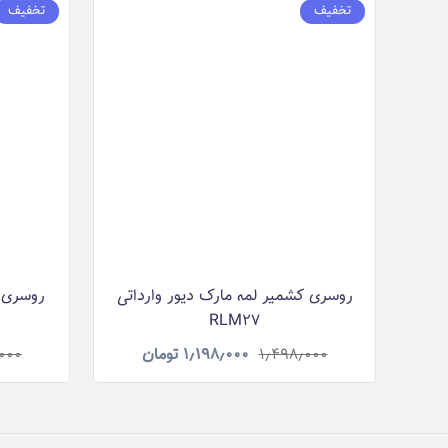
تخفیف
تخفیف
روسری کشمیر لمه مارک دیور وارداتی
روسری ک
RLM27
۱٫۴۹۸٫۰۰۰
۱٫۱۹۸٫۰۰۰
تومان
۰۰۰