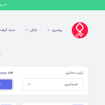
✅ به اط
روسری
شال
ست کیف و
ترتیب نمایش
فقط موجود
جدیدترین
ف