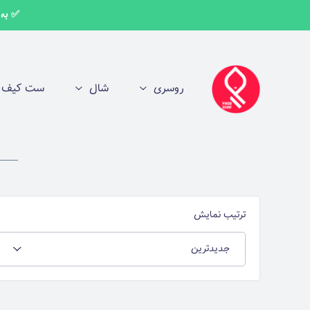
✅ به اط
روسری
شال
ست کیف و
ترتیب نمایش
جدیدترین