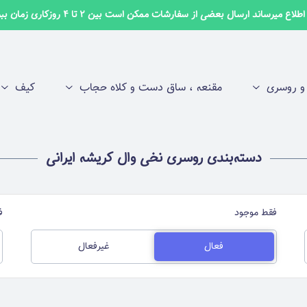
لاع میرساند ارسال بعضی از سفارشات ممکن است بین 2 تا 4 روزکاری زمان ببرد ✅
 روسری
مقنعه ، ساق دست و کلاه حجاب
کیف
دسته‌بندی روسری نخی وال کریشه ایرانی
فقط موجود
ف
فعال
غیرفعال