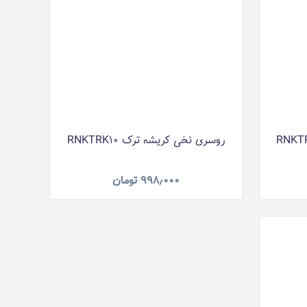
روسری نخی کریشه ترک RNKTRK10
۹۹۸٫۰۰۰
تومان