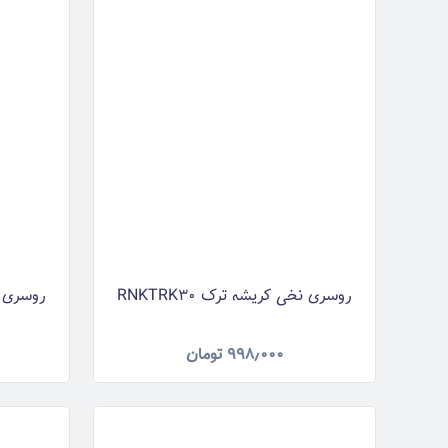
روسری نخی کریشه ترک RNKTRK30
روسری نخی
۹۹۸٫۰۰۰
تومان