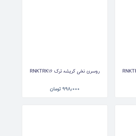
روسری نخی کریشه ترک RNKTRK16
۹۹۸٫۰۰۰
تومان