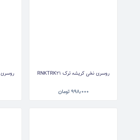
روسری نخی کریشه ترک RNKTRK21
روسری نخی
۹۹۸٫۰۰۰
تومان