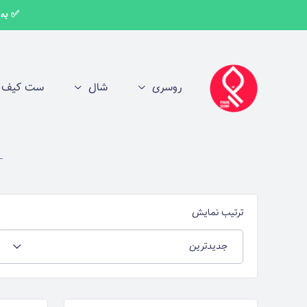
✅ به اط
روسری
شال
ست کیف و
ترتیب نمایش
جدیدترین