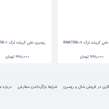
 کریشه ترک RNKTRK07
روسری نخی کریشه ترک RNKTRK01
۹۹۸٫۰۰۰
تومان
۹۹۸٫۰۰۰
تومان
اری در فروش شال و روسری
شرایط بازگرداندن سفارش
درباره م