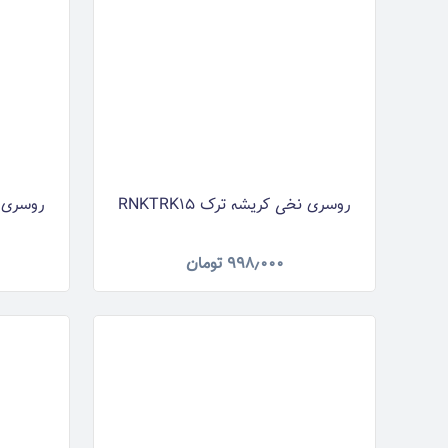
روسری نخی کریشه ترک RNKTRK15
روسری نخی
۹۹۸٫۰۰۰
تومان