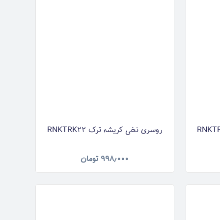
روسری نخی کریشه ترک RNKTRK22
۹۹۸٫۰۰۰
تومان