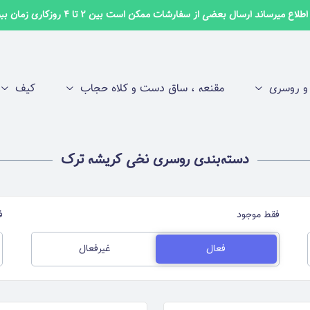
لاع میرساند ارسال بعضی از سفارشات ممکن است بین 2 تا 4 روزکاری زمان ببرد ✅
 روسری
مقنعه ، ساق دست و کلاه حجاب
کیف
دسته‌بندی روسری نخی کریشه ترک
فقط موجود
ف
فعال
غیرفعال