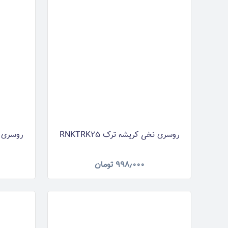
روسری نخی کریشه ترک RNKTRK25
روسری نخی
۹۹۸٫۰۰۰
تومان