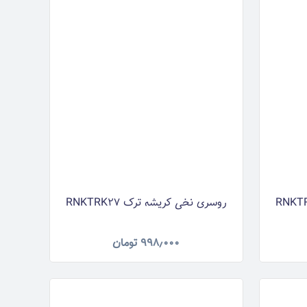
روسری نخی کریشه ترک RNKTRK27
۹۹۸٫۰۰۰
تومان