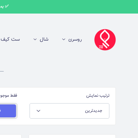
✅ به اط
روسری
شال
ست کیف و
ترتیب نمایش
فقط موجود
جدیدترین
ف