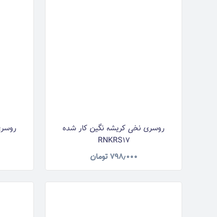
روسری نخی کریشه نگین کار شده
روسری
RNKRS17
۷۹۸٫۰۰۰
تومان