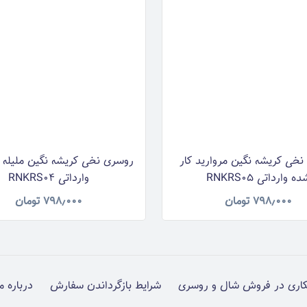
خی کریشه نگین مروارید کار
روسری نخی کریشه نگین ملیله 
ه وارداتی RNKRS05
وارداتی RNKRS04
۷۹۸٫۰۰۰
تومان
۷۹۸٫۰۰۰
تومان
اری در فروش شال و روسری
شرایط بازگرداندن سفارش
درباره م