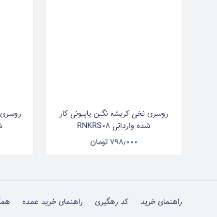
روسری نخی کریشه نگین پاپیونی کار
روسری ن
شده وارداتی RNKRS08
شد
۷۹۸٫۰۰۰
تومان
راهنمای خرید
کد رهگیری
راهنمای خرید عمده
همک