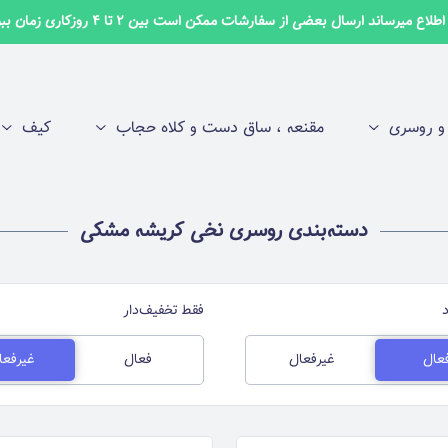
لاع میرساند ارسال بعضی از سفارشات ممکن است بین 2 تا 4 روزکاری زمان ببرد ✅
 روسری
مقنعه ، ساق دست و کلاه حجاب
کیف
دسته‌بندی روسری نخی کریشه مشکی
فقط تخفیف‌دار
عال
غیرفعال
فعال
غیرفعا