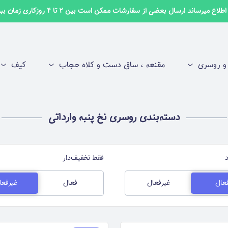
لاع میرساند ارسال بعضی از سفارشات ممکن است بین 2 تا 4 روزکاری زمان ببرد ✅
 روسری
مقنعه ، ساق دست و کلاه حجاب
کیف
دسته‌بندی روسری نخ پنبه وارداتی
فقط تخفیف‌دار
عال
غیرفعال
فعال
غیرفعا