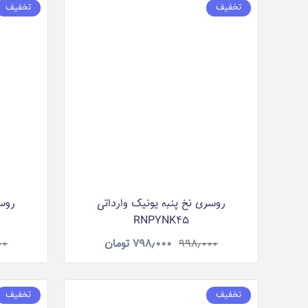
تخفیف
تخفیف
روسری نخ پنبه یونیک وارداتی
روسر
RNPYNK45
۹۹۸٫۰۰۰
۷۹۸٫۰۰۰
تومان
۰۰
تخفیف
تخفیف