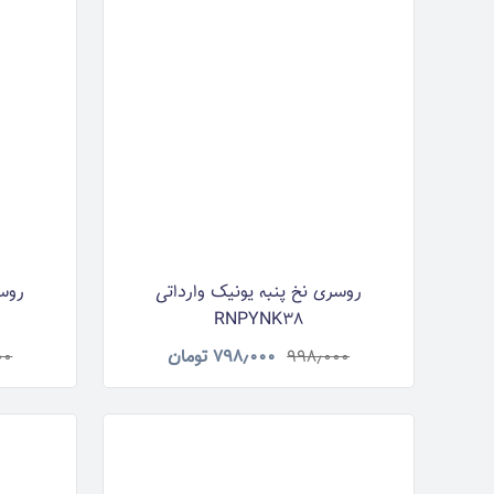
روسری نخ پنبه یونیک وارداتی
روسر
RNPYNK38
۹۹۸٫۰۰۰
۷۹۸٫۰۰۰
تومان
۰۰