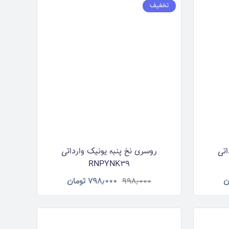
تخفیف
اتی
روسری نخ پنبه یونیک وارداتی
RNPYNK39
ن
۹۹۸٫۰۰۰
۷۹۸٫۰۰۰
تومان