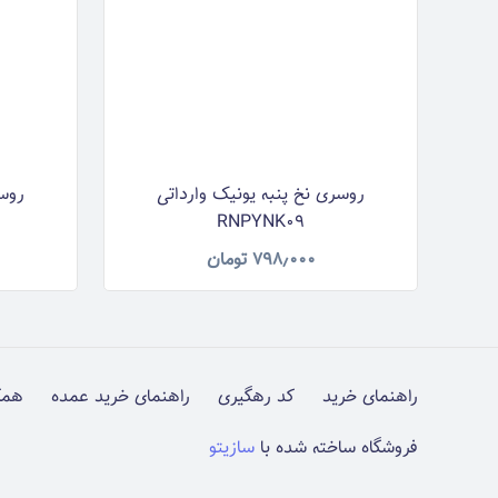
روسری نخ پنبه یونیک وارداتی
روسر
RNPYNK09
۷۹۸٫۰۰۰
تومان
راهنمای خرید
کد رهگیری
راهنمای خرید عمده
همک
فروشگاه ساخته شده با
سازیتو