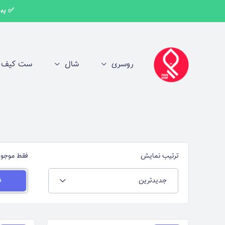
✅ به اط
روسری
شال
ست کیف و
ترتیب نمایش
فقط موجود
جدیدترین
ف