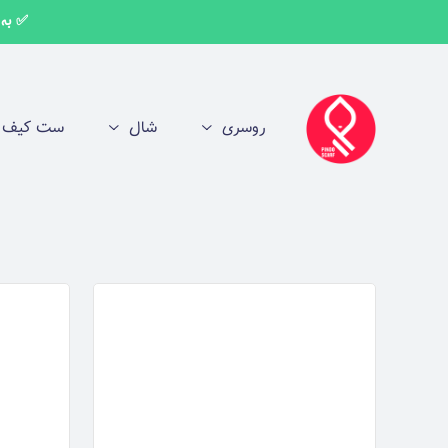
✅ به اط
روسری
شال
ست کیف و