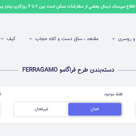
لاع میرساند ارسال بعضی از سفارشات ممکن است بین 2 تا 4 روزکاری زمان ببرد ✅
 روسری
مقنعه ، ساق دست و کلاه حجاب
کیف
دسته‌بندی طرح فراگامو FERRAGAMO
فقط موجود
ف
فعال
غیرفعال