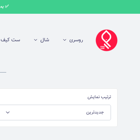
✅ به اط
روسری
شال
ست کیف و
ترتیب نمایش
جدیدترین