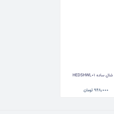
ل ساده HEDSHWL01
۹۴۸٫۰۰۰
تومان