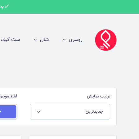
✅ به اط
روسری
شال
ست کیف و
ترتیب نمایش
فقط موجود
جدیدترین
ف