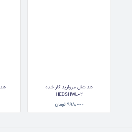
هد شال مروارید کار شده
هد شا
HEDSHWL02
۹۹۸٫۰۰۰
تومان