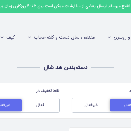
لاع میرساند ارسال بعضی از سفارشات ممکن است بین 2 تا 4 روزکاری زمان ببرد ✅
 روسری
مقنعه ، ساق دست و کلاه حجاب
کیف
دسته‌بندی هد شال
فقط تخفیف‌دار
عال
غیرفعال
فعال
غیرفعا