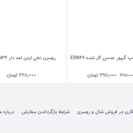
گیپور عدسی کار شده ESN49
روسری نخی لینن لمه دار RNLNN34
۴۹۸٫۰
۳۹۸٫۰۰۰
تومان
۳۲۸٫۰۰۰
تومان
اری در فروش شال و روسری
شرایط بازگرداندن سفارش
درباره م