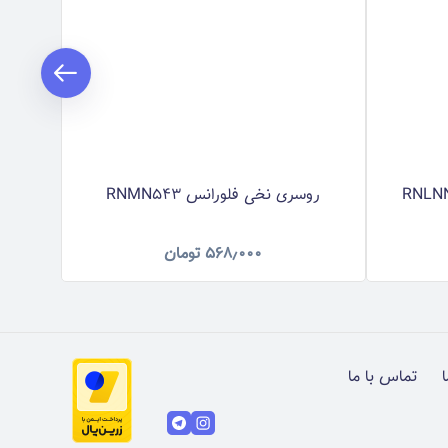
روسری نخی فلورانس RNMN543
روس
۵۶۸٫۰۰۰
تومان
ا
تماس با ما