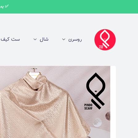
✅ به اط
روسری
شال
ست کیف و