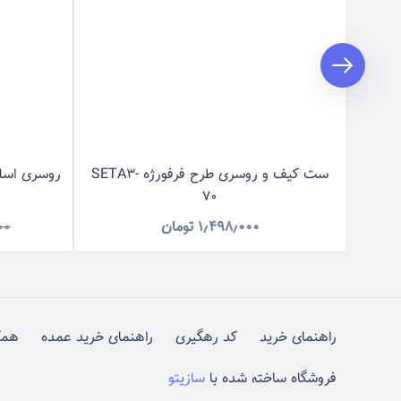
ست کیف و روسری طرح فرفورژه SETA3-
روسری اسلپ 
70
۱٫۴۹۸٫۰۰۰
تومان
۰۰
راهنمای خرید
کد رهگیری
راهنمای خرید عمده
همک
فروشگاه ساخته شده با
سازیتو