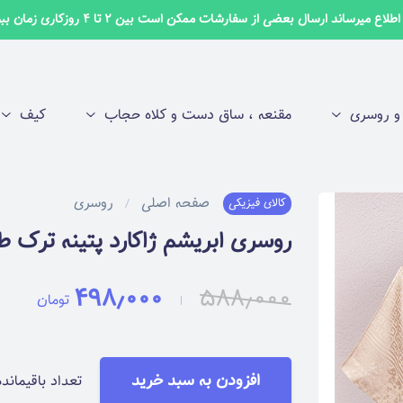
لاع میرساند ارسال بعضی از سفارشات ممکن است بین 2 تا 4 روزکاری زمان ببرد ✅
 روسری
مقنعه ، ساق دست و کلاه حجاب
کیف
صفحه اصلی
روسری
کالای فیزیکی
روسری ابریشم ژاکارد پتینه ترک طرح ج
۴۹۸٫۰۰۰
۵۸۸٫۰۰۰
تومان
افزودن به سبد خرید
تعداد باقیمانده