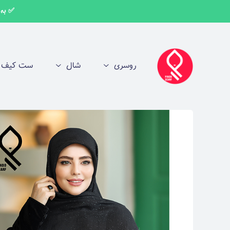
✅ به اط
روسری
شال
ست کیف و