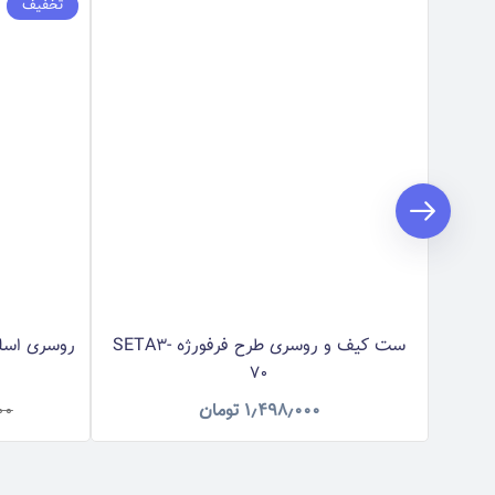
تخفیف
ست کیف و روسری طرح فرفورژه SETA3-
روسری اسلپ 
70
۱٫۴۹۸٫۰۰۰
تومان
۰۰