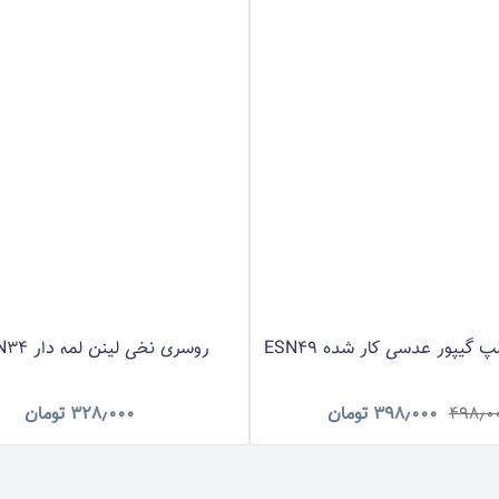
گیپور عدسی کار شده ESN49
روسری نخی لینن لمه دار RNLNN34
۴۹۸٫۰
۳۹۸٫۰۰۰
تومان
۳۲۸٫۰۰۰
تومان