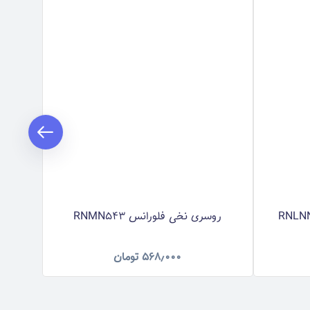
روسری نخی فلورانس RNMN543
روس
۵۶۸٫۰۰۰
تومان