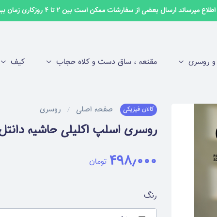
لاع میرساند ارسال بعضی از سفارشات ممکن است بین 2 تا 4 روزکاری زمان ببرد ✅
 روسری
مقنعه ، ساق دست و کلاه حجاب
کیف
صفحه اصلی
روسری
کالای فیزیکی
روسری اسلپ اکلیلی حاشیه دانتل SN21
۴۹۸٫۰۰۰
تومان
رنگ