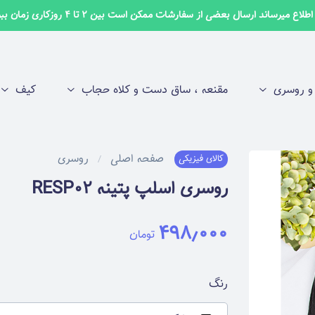
لاع میرساند ارسال بعضی از سفارشات ممکن است بین 2 تا 4 روزکاری زمان ببرد ✅
 روسری
مقنعه ، ساق دست و کلاه حجاب
کیف
صفحه اصلی
روسری
کالای فیزیکی
روسری اسلپ پتینه RESP02
۴۹۸٫۰۰۰
تومان
رنگ