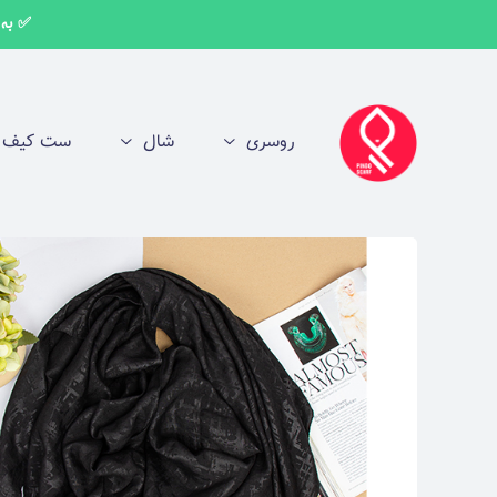
✅ به اط
روسری
شال
ست کیف و