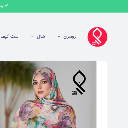
✅ به اط
روسری
شال
ست کیف و