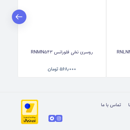
روسری نخی فلورانس RNMN543
روس
۵۶۸٫۰۰۰
تومان
ا
تماس با ما