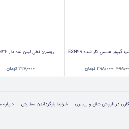
گیپور عدسی کار شده ESN49
روسری نخی لینن لمه دار RNLNN34
۴۹۸٫۰
۳۹۸٫۰۰۰
تومان
۳۲۸٫۰۰۰
تومان
اری در فروش شال و روسری
شرایط بازگرداندن سفارش
درباره م