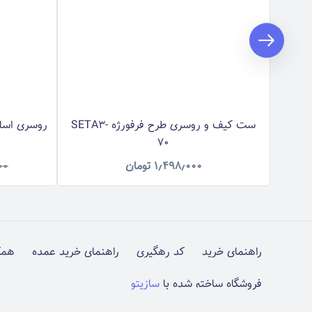
ست کیف و روسری طرح فرفورژه SETA3-
روسری اسلپ 
70
۱٫۴۹۸٫۰۰۰
تومان
۰۰
راهنمای خرید
کد رهگیری
راهنمای خرید عمده
همک
فروشگاه ساخته شده با
سازیتو