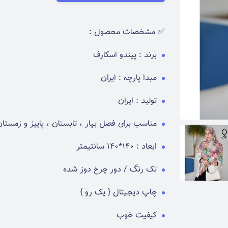
✅ مشخصات محصول :
برند : پیندو اسکارف
مبدا پارچه : ایران
تولید : ایران
مناسب برای فصل بهار ، تابستان ، پاییز و زمستا
ابعاد : 140*140 سانتیمتر
تک رنگ / دور چرخ دوز شده
چاپ دیجیتال { یک رو }
کیفیت خوب