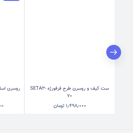
ست کیف و روسری طرح فرفورژه SETA3-
روسری اسلپ 
70
۱٫۴۹۸٫۰۰۰
تومان
۰۰