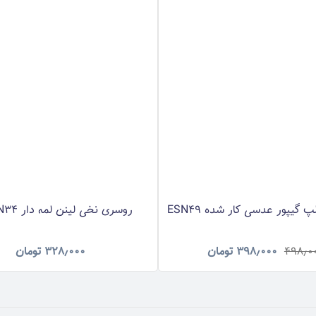
گیپور عدسی کار شده ESN49
روسری نخی لینن لمه دار RNLNN34
۴۹۸٫۰
۳۹۸٫۰۰۰
تومان
۳۲۸٫۰۰۰
تومان