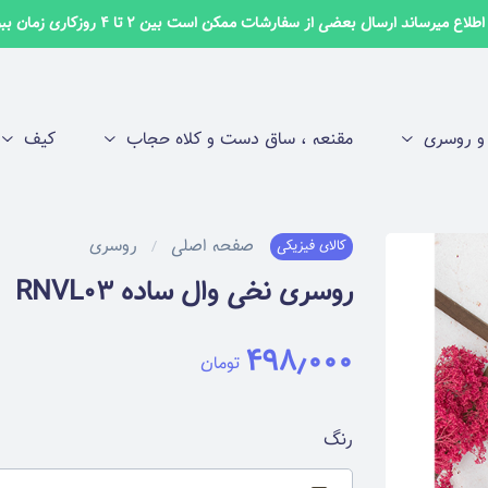
لاع میرساند ارسال بعضی از سفارشات ممکن است بین 2 تا 4 روزکاری زمان ببرد ✅
 روسری
مقنعه ، ساق دست و کلاه حجاب
کیف
صفحه اصلی
روسری
کالای فیزیکی
روسری نخی وال ساده RNVL03
۴۹۸٫۰۰۰
تومان
رنگ