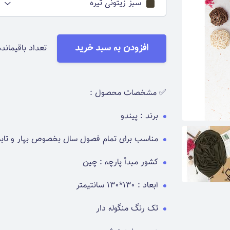
سبز زیتونی تیره
افزودن به سبد خرید
تعداد باقیمانده
✅ مشخصات محصول :
برند : پیندو
مناسب برای تمام فصول سال بخصوص بهار و تاب
کشور مبدأ پارچه : چین
ابعاد : 130*130 سانتیمتر
تک رنگ منگوله دار