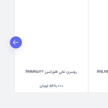
روسری نخی فلورانس RNMN543
روس
۵۶۸٫۰۰۰
تومان