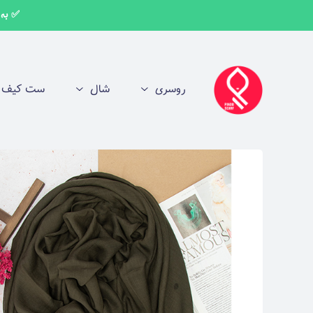
✅ به اط
روسری
شال
ست کیف و