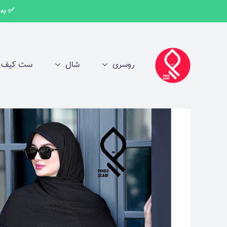
✅ به اط
روسری
شال
ست کیف و