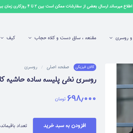
لاع میرساند ارسال بعضی از سفارشات ممکن است بین 2 تا 4 روزکاری زمان ببرد ✅
 روسری
مقنعه ، ساق دست و کلاه حجاب
کیف
صفحه اصلی
روسری
کالای فیزیکی
روسری نخی پلیسه ساده حاشیه کار شده
۶۹۸٫۰۰۰
تومان
افزودن به سبد خرید
تعداد باقیمانده