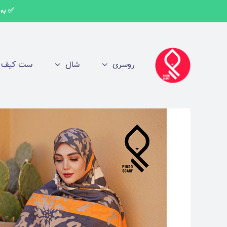
✅ به اط
روسری
شال
ست کیف و