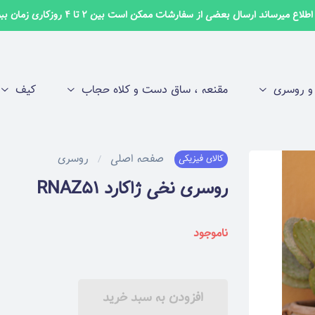
لاع میرساند ارسال بعضی از سفارشات ممکن است بین 2 تا 4 روزکاری زمان ببرد ✅
 روسری
مقنعه ، ساق دست و کلاه حجاب
کیف
صفحه اصلی
روسری
کالای فیزیکی
روسری نخی ژاکارد RNAZ51
ناموجود
افزودن به سبد خرید