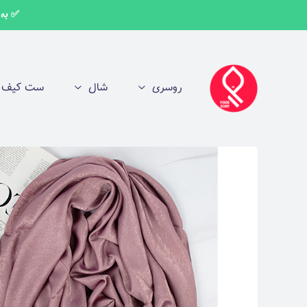
✅ به اط
روسری
شال
ست کیف و