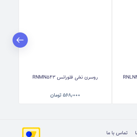
روسری نخی فلورانس RNMN543
روس
۵۶۸٫۰۰۰
تومان
ا
تماس با ما