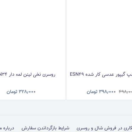
گیپور عدسی کار شده ESN49
روسری نخی لینن لمه دار RNLNN34
۴۹۸٫۰
۳۹۸٫۰۰۰
تومان
۳۲۸٫۰۰۰
تومان
اری در فروش شال و روسری
شرایط بازگرداندن سفارش
درباره م