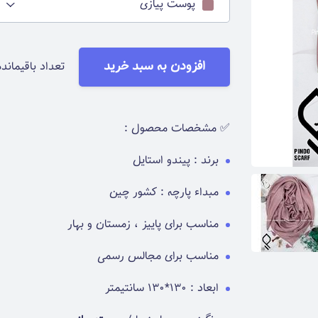
پوست پیازی
افزودن به سبد خرید
تعداد باقیمانده
✅ مشخصات محصول :
برند : پیندو استایل
مبداء پارچه : کشور چین
مناسب برای پاییز ، زمستان و بهار
مناسب برای مجالس رسمی
ابعاد : 130*130 سانتیمتر