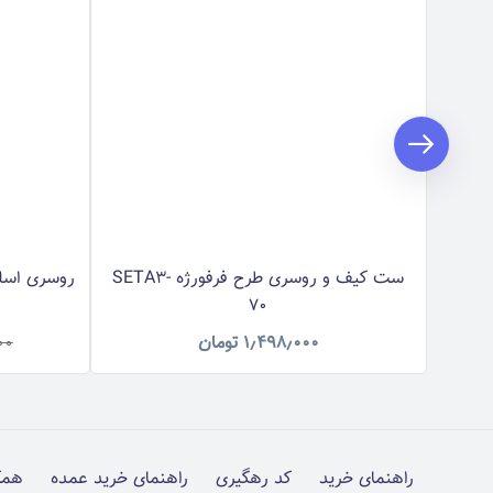
ست کیف و روسری طرح فرفورژه SETA3-
روسری اسلپ 
70
۱٫۴۹۸٫۰۰۰
تومان
۰۰
راهنمای خرید
کد رهگیری
راهنمای خرید عمده
همک