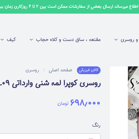
لاع میرساند ارسال بعضی از سفارشات ممکن است بین 2 تا 4 روزکاری زمان ببرد ✅
 روسری
مقنعه ، ساق دست و کلاه حجاب
کیف
صفحه اصلی
روسری
کالای فیزیکی
روسری کوپرا لمه شنی وارداتی RKPRL09
۶۹۸٫۰۰۰
تومان
رنگ