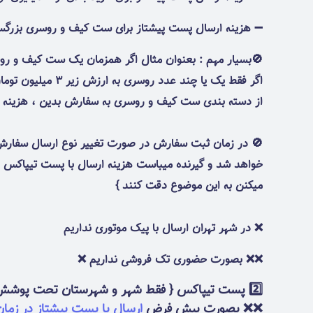
➖ هزینه ارسال پست پیشتاز برای ست کیف و روسری بزرگسال : 200 هزار
از دسته بندی ست کیف و روسری به سفارش بدین ، هزینه ی ارسال پستی 200 هزارتومان بصورت خو
خواهد شد و گیرنده میباست هزینه ارسال با پست تیپاکس ر
میکنن به این موضوع دقت کنند }
❌ در شهر تهران ارسال با پیک موتوری نداریم
❌❌ بصورت حضوری تک فروشی نداریم ❌
2️⃣ پست تیپاکس { فقط شهر و شهرستان تحت پوشش تیپاکس }
❌❌ بصورت پیش فرض
ارسال با پست پیشتاز
در زما