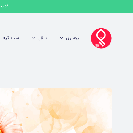
اهنمای خرید
✅ به اط
روسری
شال
ست کیف و