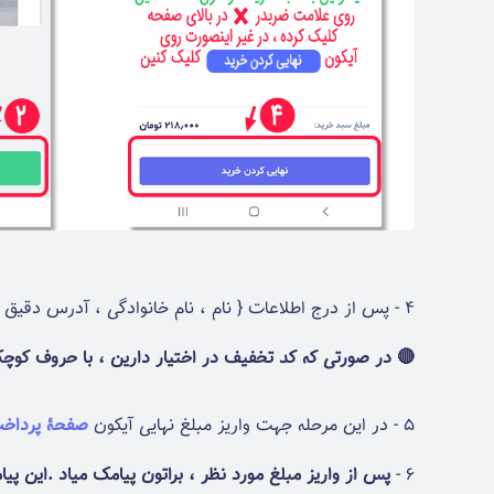
4 - پس از درج اطلاعات { نام ، نام خانوادگی ، آدرس دقیق پستی ، شماره موبایل و ... کدپستی و ایمیل الزامی نیست } بر روی آیکون
🔴 در صورتی که کد تخفیف در اختیار دارین ، با حروف کو
5 - در این مرحله جهت واریز مبلغ نهایی آیکون
صفحۀ پرداخ
6 -
پس از واریز مبلغ مورد نظر ، براتون پیامک میاد .این 