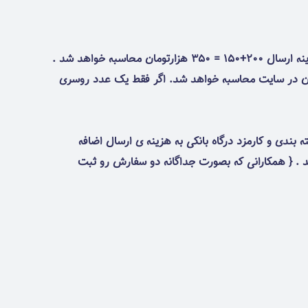
🚫بسیار مهم : بعنوان مثال اگر همزمان یک ست کیف و روسری بزرگسال + یک عدد روسری نخی اسپان در سایت ثبت کنین ، هزینه ارسال 200+150 = 350 هزارتومان محاسبه خواهد شد .
 روسری به ارزش زیر 3 میلیون تومان ثبت سفارش کنین ، هزینه ارسال پستی بصورت خودکار 150هزارتومان در سایت محاسبه خواهد شد. اگر فقط یک عدد روسری
فارش از " پست پیشتاز به " ارسال با تیپاکس " مبلغ 15 هزارتومان بابت بسته بندی و کارمزد درگاه بانکی به هزینه ی ارسال اضافه
 . { همکارانی که بصورت جداگانه دو سفارش رو ثبت