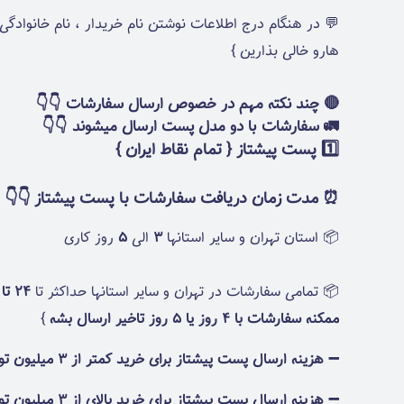
💬 در هنگام درج اطلاعات نوشتن نام خریدار ، نام خانوادگ
هارو خالی بذارین }
🔴 چند نکته مهم در خصوص ارسال سفارشات 👇👇
🚛 سفارشات با دو مدل پست ارسال میشوند 👇👇
1️⃣ پست پیشتاز { تمام نقاط ایران }
⏰ مدت زمان دریافت سفارشات با پست پیشتاز 👇👇
📦 استان تهران و سایر استانها
3
الی
5
روز کاری
📦 تمامی سفارشات در تهران و سایر استانها حداکثر تا
24 تا 72
ممکنه سفارشات با 4 روز یا 5 روز تاخیر ارسال بشه
}
➖ هزینه ارسال پست پیشتاز برای خرید کمتر از 3 میلیون تومان : 150 هزارتومان
➖ هزینه ارسال پست پیشتاز برای خرید بالای از 3 میلیون تومان : رایگان✅